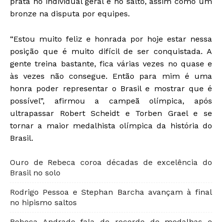
prata no individual geral e no salto, assim como um
bronze na disputa por equipes.
“Estou muito feliz e honrada por hoje estar nessa
posição que é muito difícil de ser conquistada. A
gente treina bastante, fica várias vezes no quase e
às vezes não consegue. Então para mim é uma
honra poder representar o Brasil e mostrar que é
possível”, afirmou a campeã olímpica, após
ultrapassar Robert Scheidt e Torben Grael e se
tornar a maior medalhista olímpica da história do
Brasil.
Ouro de Rebeca coroa décadas de excelência do
Brasil no solo
Rodrigo Pessoa e Stephan Barcha avançam à final
no hipismo saltos
Rebeca Andrade fala de recorde de medalhas e