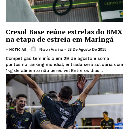
Cresol Base reúne estrelas do BMX
na etapa de estreia em Maringá
Nilson Aranha
-
28 De Agosto De 2025
+ NOTICIAS
Competição tem início em 29 de agosto e soma
pontos no ranking mundial; entrada será solidária com
1kg de alimento não perecível Entre os dias...