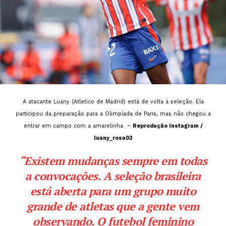
A atacante Luany (Atletico de Madrid) está de volta à seleção. Ela
participou da preparação para a Olimpíada de Paris, mas não chegou a
entrar em campo com a amarelinha –
Reprodução Instagram /
luany_rosa03
“Existem mudanças sempre em todas
a convocações. A seleção brasileira
está aberta para um grupo muito
grande de atletas que a gente vem
observando. O futebol feminino