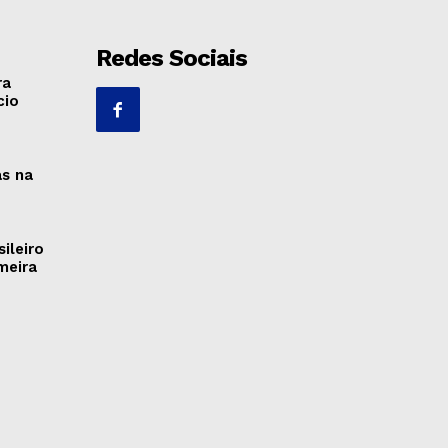
Redes Sociais
ra
cio
as na
ileiro
meira