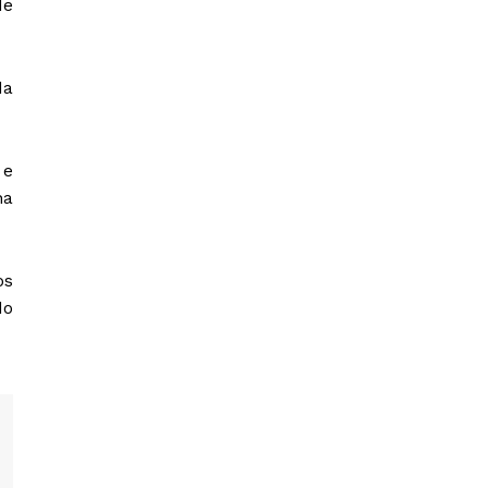
de
da
 e
na
os
do