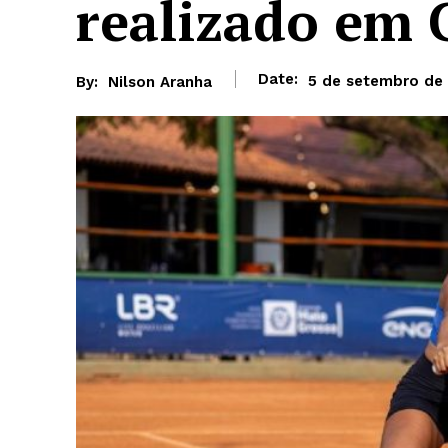
realizado em 
Date:
5 de setembro de
By:
Nilson Aranha