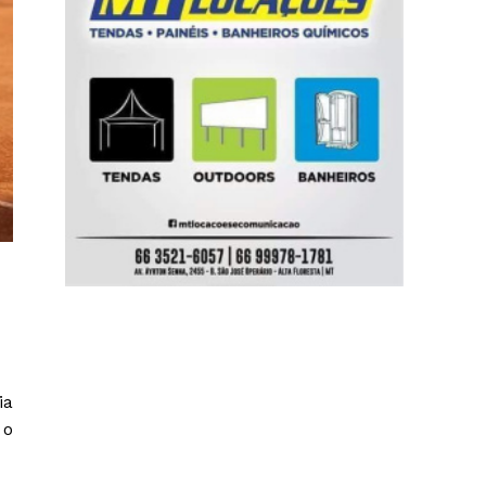
ia
 o