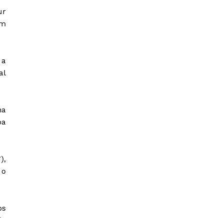
ur
im
 a
al
na
pa
),
 o
os