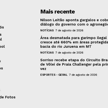
Mais recente
Nilson Leitão aponta gargalos e cob
diálogo do governo com o agronegó
ós
NOTÍCIAS
7 de agosto de 2026
s
Área desmatada para garimpo ilegal
al
cresce até 660% em áreas protegid
bol
bacia do rio Juruena em MT
NOTÍCIAS
7 de agosto de 2026
Sorriso recebe etapa do Circuito Bras
s
de Vôlei de Praia Challenger pela pri
os
vez
ESPORTES - GERAL
7 de agosto de 2026
s
 de Fotos