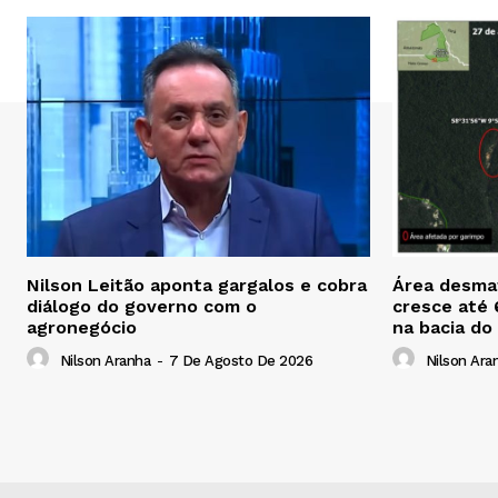
Nilson Leitão aponta gargalos e cobra
Área desmat
diálogo do governo com o
cresce até
agronegócio
na bacia do
Nilson Aranha
-
7 De Agosto De 2026
Nilson Ara