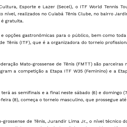
ultura, Esporte e Lazer (Secel), o ITF World Tennis To
o nível, realizados no Cuiabá Tênis Clube, no bairro Jard
 é gratuita.
 e opções gastronômicas para o público, bem como toda
de Tênis (ITF), que é a organizadora do torneio profission
Federação Mato-grossense de Tênis (FMTT) são parceiras 
tegram a competição a Etapa ITF W35 (Feminino) e a Eta
 terá as semifinais e a final neste sábado (6) e domingo (7
eira (8), começa o torneio masculino, que prossegue até
rossense de Tênis, Jurandir Lima Jr., o nível técnico d