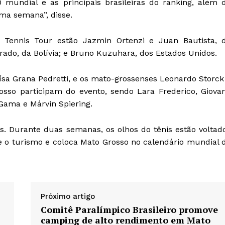
0 mundial e as principais brasileiras do ranking, além 
ima semana”, disse.
 Tennis Tour estão Jazmin Ortenzi e Juan Bautista, 
 Prado, da Bolívia; e Bruno Kuzuhara, dos Estados Unidos.
aísa Grana Pedretti, e os mato-grossenses Leonardo Storck
osso participam do evento, sendo Lara Frederico, Giova
 Gama e Márvin Spiering.
. Durante duas semanas, os olhos do tênis estão voltad
e o turismo e coloca Mato Grosso no calendário mundial 
Próximo artigo
Comitê Paralímpico Brasileiro promove
camping de alto rendimento em Mato