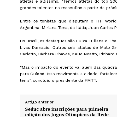
atletas é altíssimo. “Temos atletas do top 20
grandes talentos no masculino a partir da próx
Entre os tenistas que disputam o ITF World
Argentina; Miriana Tona, da Itália; Juan Carlos
Do Brasil, os destaques são Luiza Fullana e Th
Livas Damazio. Outros seis atletas de Mato Gr
Carletto, Bárbara Chaves, Kaue Noatto, Richard
“Mas o impacto do evento vai além das quadras
para Cuiabá. Isso movimenta a cidade, fortalec
tênis”, concluiu o presidente da FMTT.
Artigo anterior
Seduc abre inscrições para primeira
edição dos Jogos Olímpicos da Rede