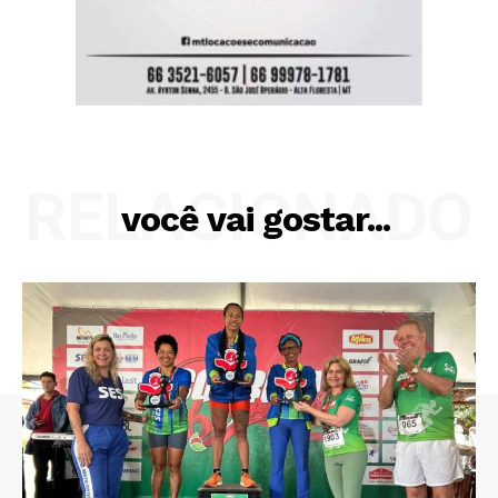
RELACIONADO
você vai gostar...