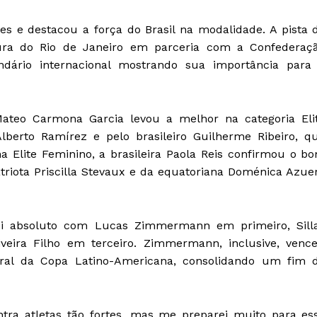
es e destacou a força do Brasil na modalidade. A pista 
itura do Rio de Janeiro em parceria com a Confederaç
endário internacional mostrando sua importância para
ateo Carmona Garcia levou a melhor na categoria Eli
lberto Ramírez e pelo brasileiro Guilherme Ribeiro, q
na Elite Feminino, a brasileira Paola Reis confirmou o b
riota Priscilla Stevaux e da equatoriana Doménica Azue
foi absoluto com Lucas Zimmermann em primeiro, Sill
eira Filho em terceiro. Zimmermann, inclusive, venc
al da Copa Latino-Americana, consolidando um fim 
tra atletas tão fortes, mas me preparei muito para es