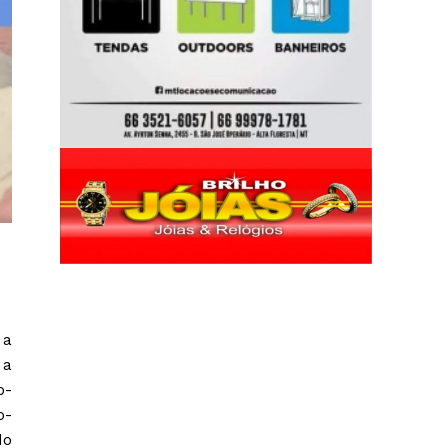
 a
 a
o-
o-
do