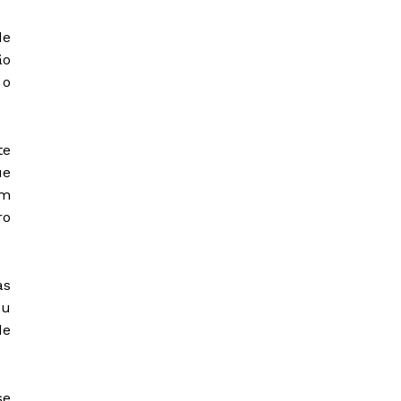
de
ão
 o
te
ue
om
ro
as
eu
de
se