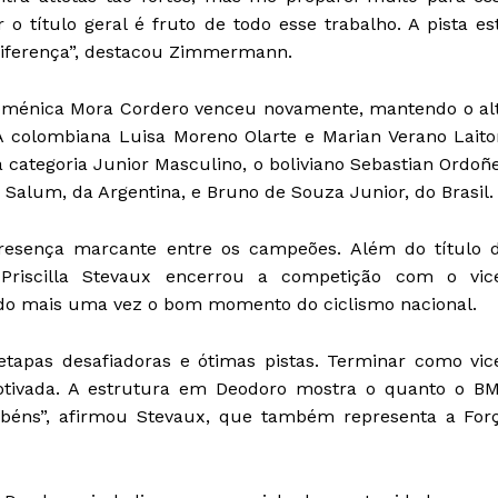
 título geral é fruto de todo esse trabalho. A pista es
diferença”, destacou Zimmermann.
Doménica Mora Cordero venceu novamente, mantendo o al
A colombiana Luisa Moreno Olarte e Marian Verano Laito
ategoria Junior Masculino, o boliviano Sebastian Ordoñ
 Salum, da Argentina, e Bruno de Souza Junior, do Brasil.
resença marcante entre os campeões. Além do título 
riscilla Stevaux encerrou a competição com o vic
ndo mais uma vez o bom momento do ciclismo nacional.
tapas desafiadoras e ótimas pistas. Terminar como vic
otivada. A estrutura em Deodoro mostra o quanto o B
rabéns”, afirmou Stevaux, que também representa a For