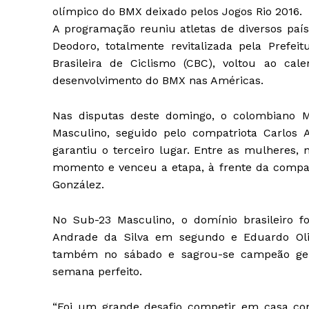
olímpico do BMX deixado pelos Jogos Rio 2016.
A programação reuniu atletas de diversos país
Deodoro, totalmente revitalizada pela Prefe
Brasileira de Ciclismo (CBC), voltou ao cal
desenvolvimento do BMX nas Américas.
Nas disputas deste domingo, o colombiano M
Masculino, seguido pelo compatriota Carlos A
garantiu o terceiro lugar. Entre as mulheres, 
momento e venceu a etapa, à frente da compat
González.
No Sub-23 Masculino, o domínio brasileiro 
Andrade da Silva em segundo e Eduardo Oliv
também no sábado e sagrou-se campeão ger
semana perfeito.
“Foi um grande desafio competir em casa con