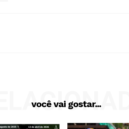
ELACIONA
você vai gostar...