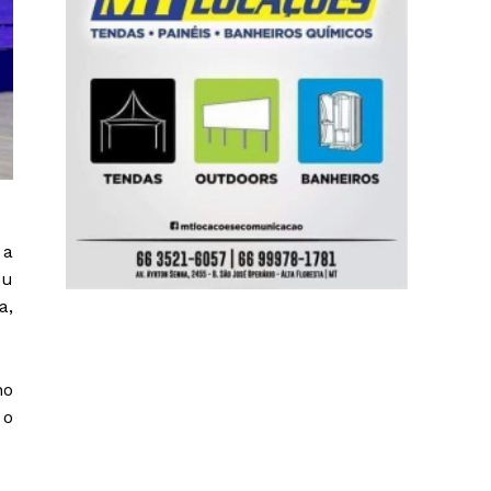
 a
éu
a,
no
 o
.