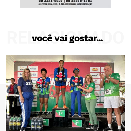
RELACIONADO
você vai gostar...