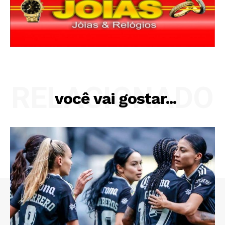
RELACIONADO
você vai gostar...