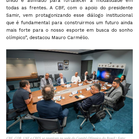
unido e alinhado para fortalecer a modalidade em
todas as frentes. A CBF, com o apoio do presidente
Samir, vem protagonizando esse diálogo institucional
que é fundamental para construirmos um futuro ainda
mais forte para o nosso esporte em busca do sonho
olímpico”, destacou Mauro Carmélio.
CBF, COB, LNF e CBFS se reuniram na sede do Comitê Olímpico do Brasil | Foto: