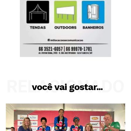
RELACIONADO
você vai gostar...