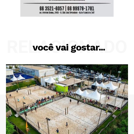
RELACIONADO
você vai gostar...