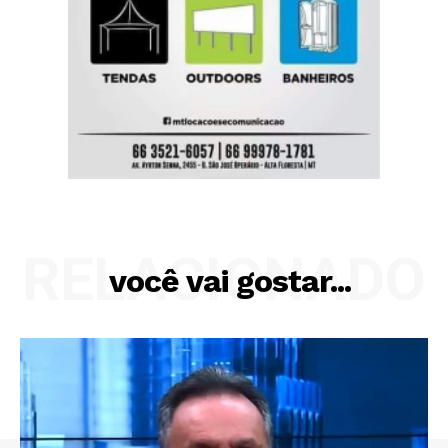
RELACIONADO
você vai gostar...