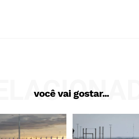
ELACIONA
você vai gostar...