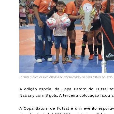
Laranja Mecânica vice-campeã da edição espcial da Copa Batom de Futsal
A edição espcial da Copa Batom de Futsal te
Nauany com 8 gols. A terceira colocação ficou 
A Copa Batom de Futsal é um evento esportiv