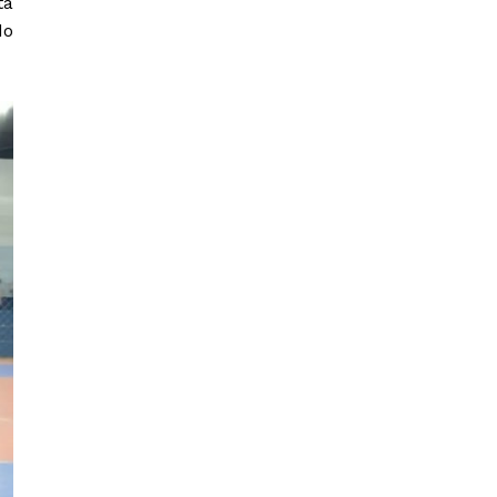
ta
do