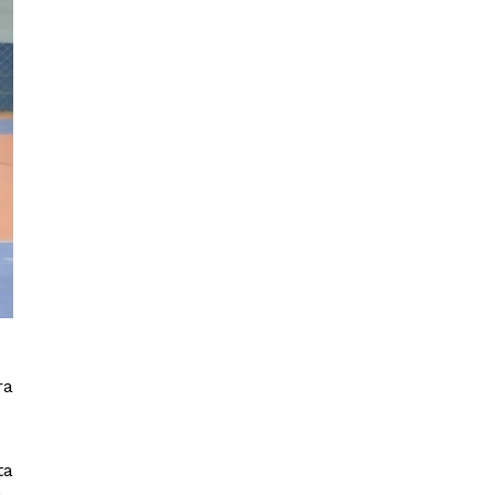
ra
ta