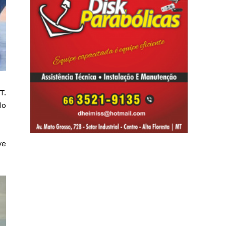
T.
do
ve