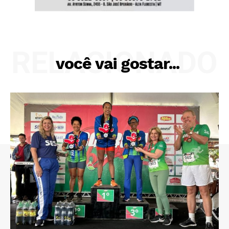
RELACIONADO
você vai gostar...