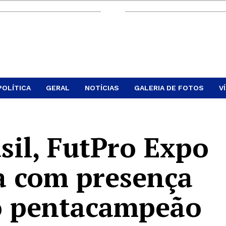
POLÍTICA
GERAL
NOTÍCIAS
GALERIA DE FOTOS
V
sil, FutPro Expo
a com presença
o pentacampeão