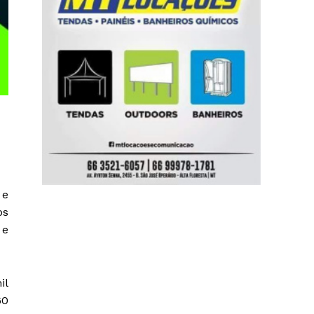
 e
os
 e
il
60