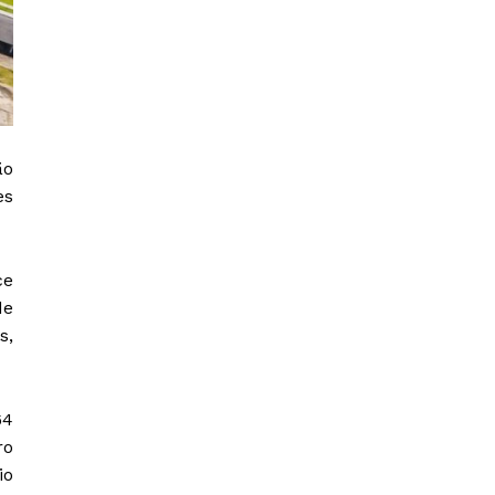
ão
es
ce
de
s,
64
ro
io