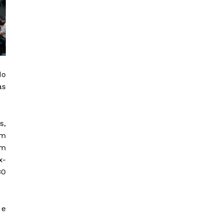
do
as
s,
am
um
x-
30
 e