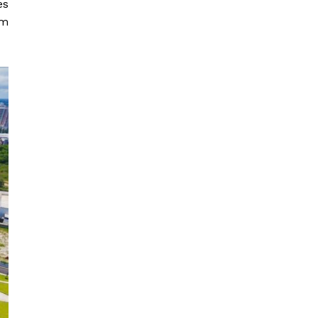
es
ém