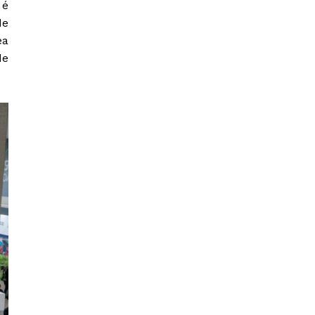
 é
de
ea
de