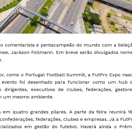
ão o comentarista e pentacampeão do mundo com a Seleç
coense, Jackson Follmann. Em breve serão divulgados nom
o.
or, como o Portugal Football Summit, a FutPro Expo nas
 O evento foi desenhado para funcionar como um hub 
dirigentes, executivos de clubes, federações, gestore
s em um mesmo ambiente.
 em quatro grandes pilares. A parte da feira reunirá 1
, confederações, federações, clubes e empresas. Já a FutP
ializados em gestão do futebol. Haverá ainda o Prêm