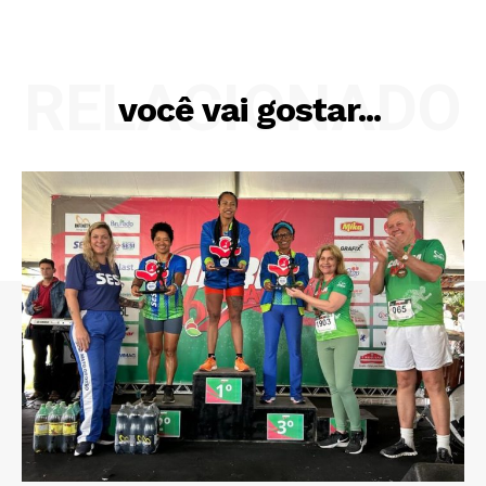
RELACIONADO
você vai gostar...