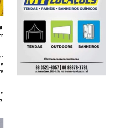
l,
em
or
 a
ra
do
s,