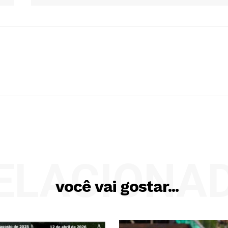
ELACIONA
você vai gostar...