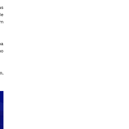
as
de
om
ma
no
o,