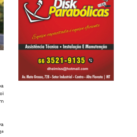
pa
oi
em
va
3ª