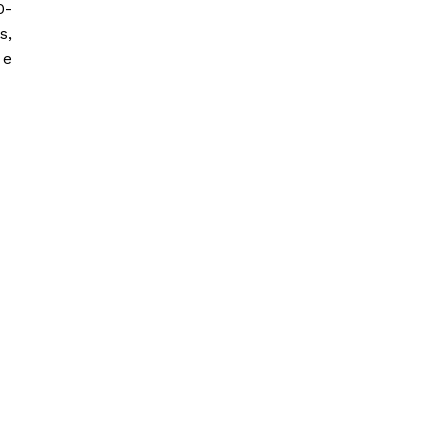
0-
s,
 e