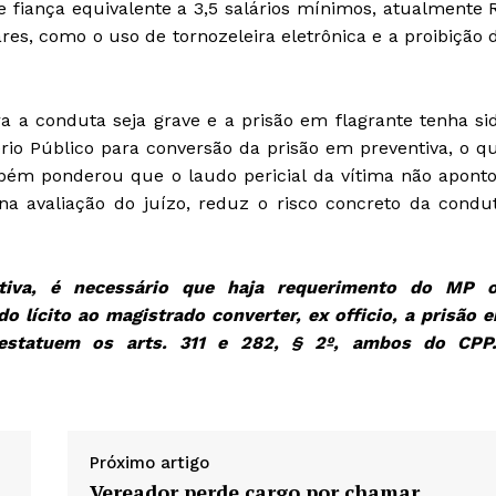
fiança equivalente a 3,5 salários mínimos, atualmente 
res, como o uso de tornozeleira eletrônica e a proibição 
 a conduta seja grave e a prisão em flagrante tenha si
rio Público para conversão da prisão em preventiva, o q
bém ponderou que o laudo pericial da vítima não apont
 na avaliação do juízo, reduz o risco concreto da condu
ntiva, é necessário que haja requerimento do MP 
o lícito ao magistrado converter, ex officio, a prisão 
 estatuem os arts. 311 e 282, § 2º, ambos do CPP.
Próximo artigo
Vereador perde cargo por chamar