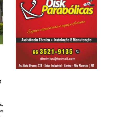
o
s,
so