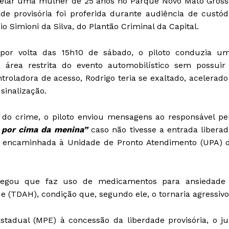
opelar uma mulher de 25 anos no Parque Novo Mato Gross
e provisória foi proferida durante audiência de custód
io Simioni da Silva, do Plantão Criminal da Capital.
por volta das 15h10 de sábado, o piloto conduzia u
 área restrita do evento automobilístico sem possuir
troladora de acesso, Rodrigo teria se exaltado, acelerado
sinalização.
do crime, o piloto enviou mensagens ao responsável pe
 por cima da menina”
caso não tivesse a entrada liberad
 e encaminhada à Unidade de Pronto Atendimento (UPA) 
alegou que faz uso de medicamentos para ansiedade
de (TDAH), condição que, segundo ele, o tornaria agressivo
stadual (MPE) à concessão da liberdade provisória, o ju