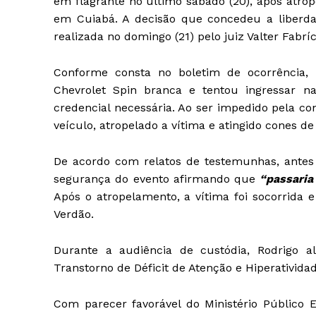
em flagrante no último sábado (20), após atr
em Cuiabá. A decisão que concedeu a liberdad
realizada no domingo (21) pelo juiz Valter Fabríc
Conforme consta no boletim de ocorrência, 
Chevrolet Spin branca e tentou ingressar na
credencial necessária. Ao ser impedido pela con
veículo, atropelado a vítima e atingido cones de 
De acordo com relatos de testemunhas, antes 
segurança do evento afirmando que
“passaria
Após o atropelamento, a vítima foi socorrida
Verdão.
Durante a audiência de custódia, Rodrigo 
Transtorno de Déficit de Atenção e Hiperativida
Com parecer favorável do Ministério Público E