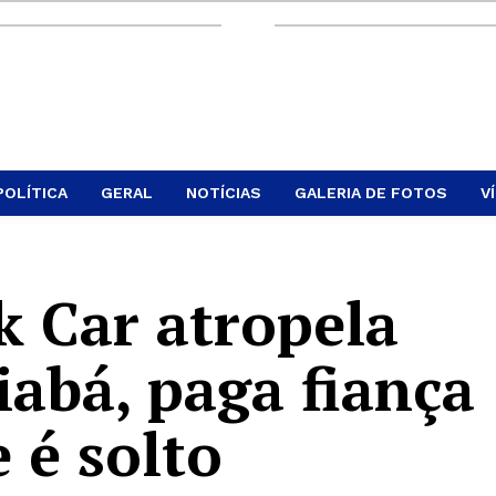
POLÍTICA
GERAL
NOTÍCIAS
GALERIA DE FOTOS
V
k Car atropela
abá, paga fiança
e é solto