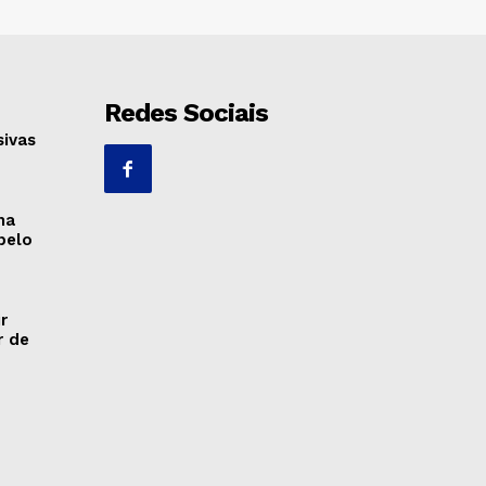
Redes Sociais
sivas
ma
pelo
r
r de