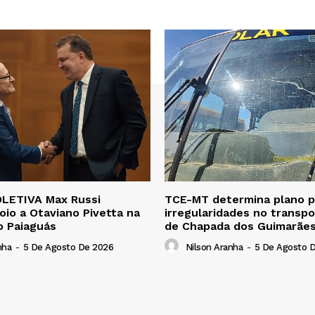
LETIVA Max Russi
TCE-MT determina plano pa
oio a Otaviano Pivetta na
irregularidades no transpo
o Paiaguás
de Chapada dos Guimarãe
nha
-
5 De Agosto De 2026
Nilson Aranha
-
5 De Agosto 