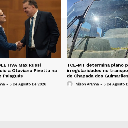
LETIVA Max Russi
TCE-MT determina plano pa
oio a Otaviano Pivetta na
irregularidades no transpo
o Paiaguás
de Chapada dos Guimarãe
nha
-
5 De Agosto De 2026
Nilson Aranha
-
5 De Agosto 