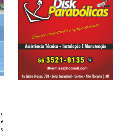
de
de
do