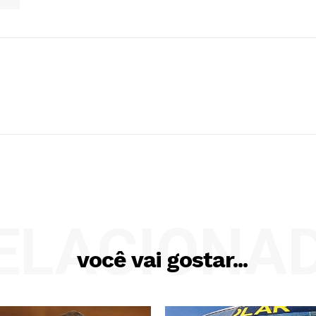
ELACIONA
você vai gostar...