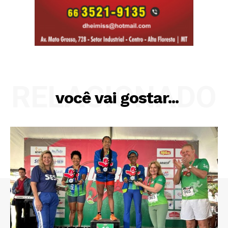
RELACIONADO
você vai gostar...