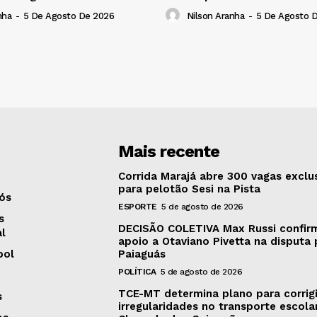
nha
-
5 De Agosto De 2026
Nilson Aranha
-
5 De Agosto 
Mais recente
Corrida Marajá abre 300 vagas exclu
para pelotão Sesi na Pista
ós
ESPORTE
5 de agosto de 2026
s
DECISÃO COLETIVA Max Russi confir
al
apoio a Otaviano Pivetta na disputa 
bol
Paiaguás
POLÍTICA
5 de agosto de 2026
TCE-MT determina plano para corrigi
s
irregularidades no transporte escola