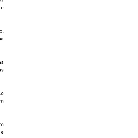
de
o,
na
as
as
ão
em
em
de