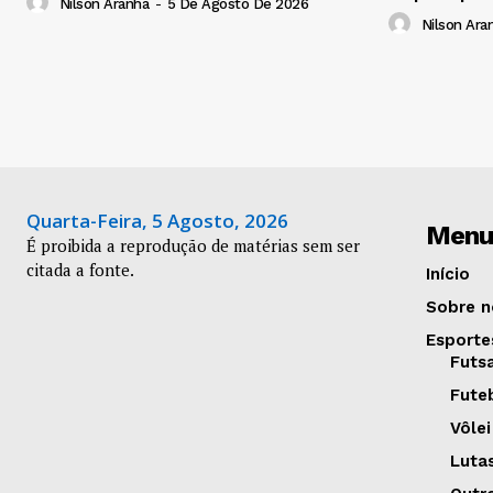
Nilson Aranha
-
5 De Agosto De 2026
Nilson Ara
Quarta-Feira, 5 Agosto, 2026
Menu
É proibida a reprodução de matérias sem ser
citada a fonte.
Início
Sobre n
Esporte
Futs
Fute
Vôlei
Luta