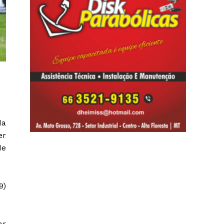
da
er
de
9)
ar