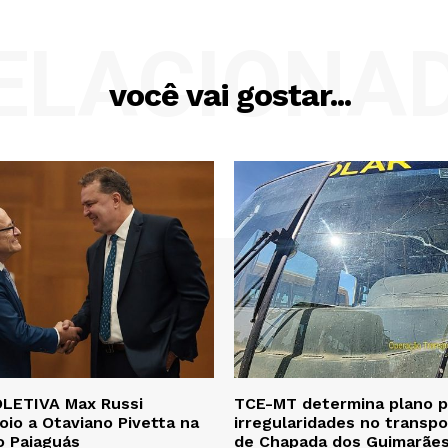
ELACIONA
você vai gostar...
LETIVA Max Russi
TCE-MT determina plano pa
oio a Otaviano Pivetta na
irregularidades no transpo
o Paiaguás
de Chapada dos Guimarãe