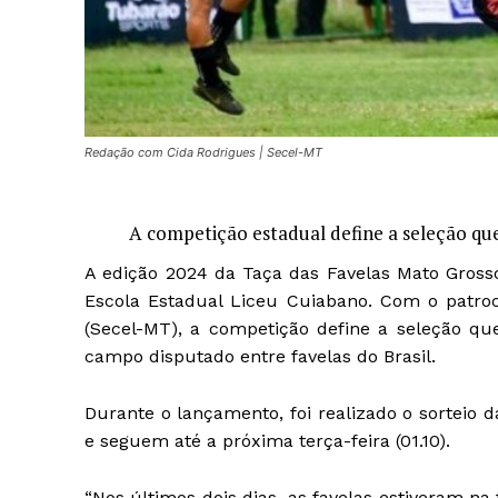
Redação com Cida Rodrigues | Secel-MT
A competição estadual define a seleção qu
A edição 2024 da Taça das Favelas Mato Grosso 
Escola Estadual Liceu Cuiabano. Com o patroc
(Secel-MT), a competição define a seleção q
campo disputado entre favelas do Brasil.
Durante o lançamento, foi
realizado o sorteio d
e seguem até a próxima terça-feira (01.10).
“Nos últimos dois dias, as favelas estiveram n