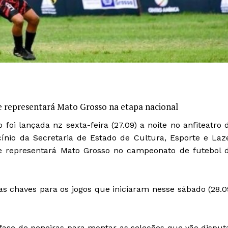
e representará Mato Grosso na etapa nacional
foi lançada nz sexta-feira (27.09) a noite no anfiteatro 
ínio da Secretaria de Estado de Cultura, Esporte e Laz
ue representará Mato Grosso no campeonato de futebol 
as chaves para os jogos que iniciaram nesse sábado (28.0
a fase de peneiras para montar as seleções que vão disput