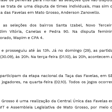
se trata de uma disputa de times individuais, mas sim 
ica das Favelas em Mato Grosso, Anderson Zanovello.
 as seleções dos bairros Santa Izabel, Novo Terceir
rdim Vitória, Canelas e Pedra 90. Na disputa femini
lorado, Mapim e CPA 4.
 e prosseguiu até às 13h. Já no domingo (29), as partid
(30.09), às 20h. Na terça-feira (01.10), às 20h, acontecem 
participam da etapa nacional da Taça das Favelas, em S
 jogadores, na quarta-feira (02.10). Todos os jogos ocorr
 Grosso é uma realização da Central Única das Favelas 
T e Assembleia Legislativa de Mato Grosso, por meio 