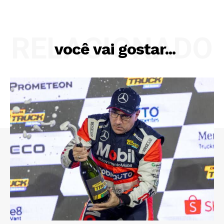
RELACIONADO
você vai gostar...