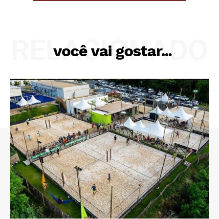
RELACIONADO
você vai gostar...