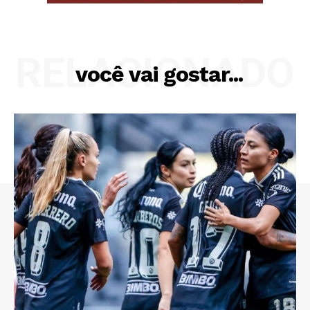
RELACIONADO
você vai gostar...