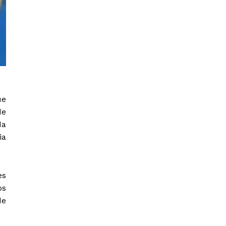
ue
de
da
ia
es
os
de