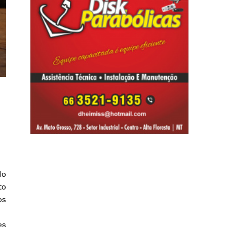
do
to
os
es