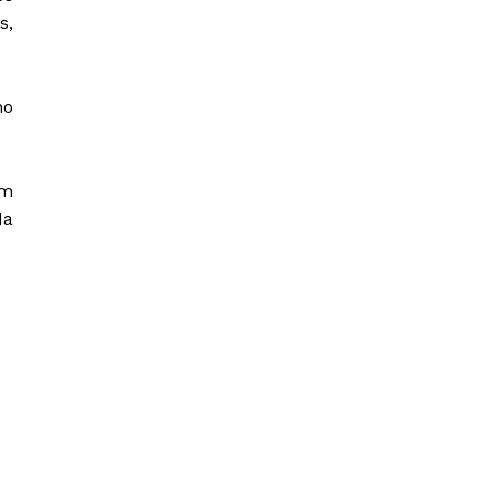
s,
no
ém
da