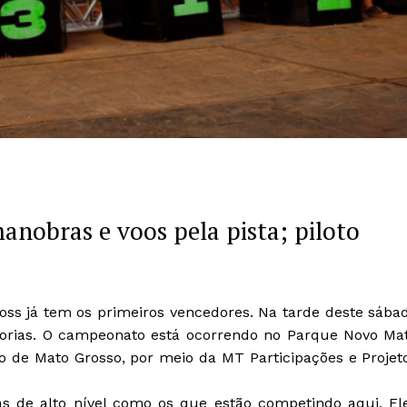
nobras e voos pela pista; piloto
oss já tem os primeiros vencedores. Na tarde deste sába
egorias. O campeonato está ocorrendo no Parque Novo Ma
o de Mato Grosso, por meio da MT Participações e Projet
as de alto nível como os que estão competindo aqui. El