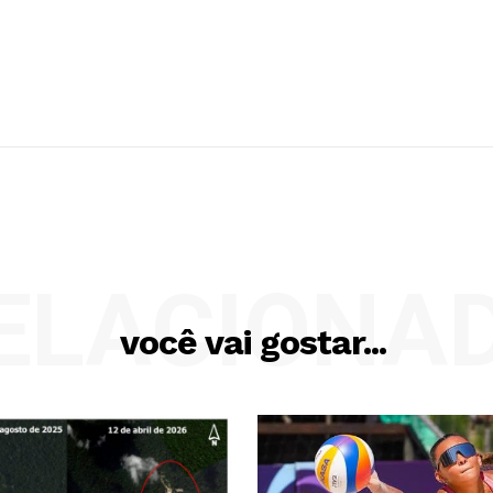
ELACIONA
você vai gostar...