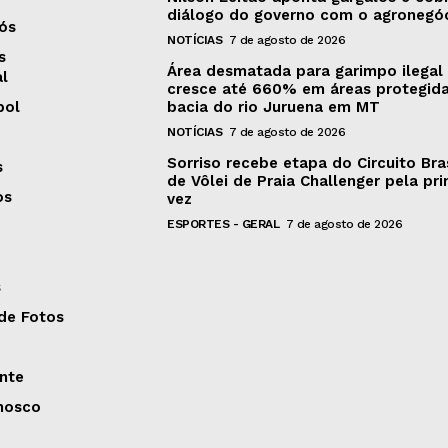
diálogo do governo com o agronegó
ós
NOTÍCIAS
7 de agosto de 2026
s
Área desmatada para garimpo ilegal
al
cresce até 660% em áreas protegid
bol
bacia do rio Juruena em MT
NOTÍCIAS
7 de agosto de 2026
Sorriso recebe etapa do Circuito Bras
s
de Vôlei de Praia Challenger pela pri
os
vez
ESPORTES - GERAL
7 de agosto de 2026
s
 de Fotos
nte
nosco