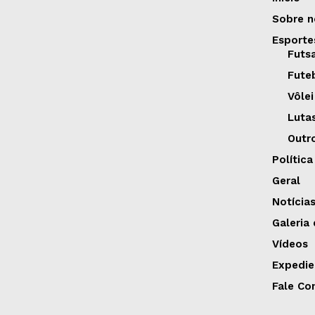
Sobre n
Esporte
Futs
Fute
Vôlei
Luta
Outr
Política
Geral
Notícia
Galeria
Vídeos
Expedie
Fale Co