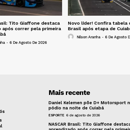
il: Tito Giaffone destaca
Novo líder! Confira tabel
 após correr pela primeira
Brasil após etapa de Cuiab
abá
Nilson Aranha
-
6 De Agosto 
nha
-
6 De Agosto De 2026
Mais recente
Daniel Kelemen põe D+ Motorsport 
pódio na noite de Cuiabá
ós
ESPORTE
6 de agosto de 2026
s
NASCAR Brasil: Tito Giaffone destac
al
aprendizado após correr pela primei