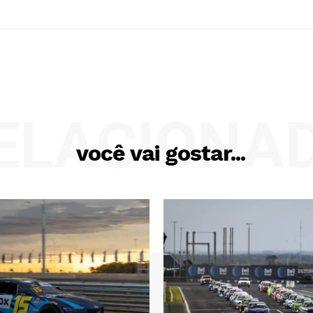
ELACIONA
você vai gostar...