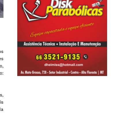
os
es
o,
o:
s,
is
da