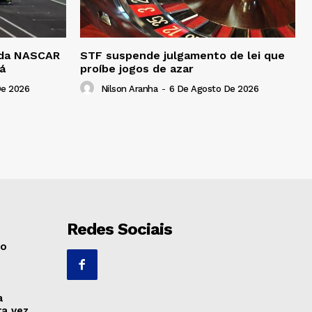
a da NASCAR
STF suspende julgamento de lei que
á
proíbe jogos de azar
De 2026
Nilson Aranha
-
6 De Agosto De 2026
Redes Sociais
no
a
ra vez