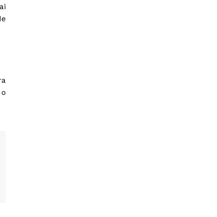
ai
de
ra
 o