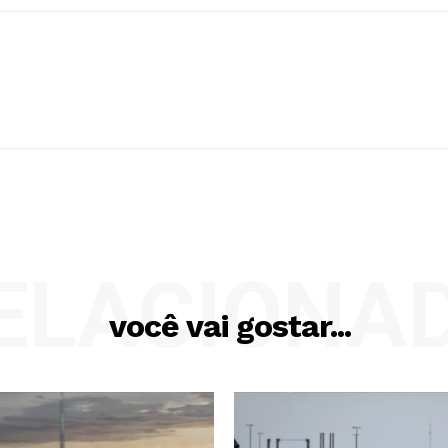
ELACIONA
você vai gostar...