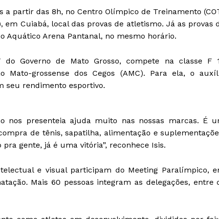
 a partir das 8h, no Centro Olímpico de Treinamento (CO
 em Cuiabá, local das provas de atletismo. Já as provas 
xo Aquático Arena Pantanal, no mesmo horário.
T do Governo de Mato Grosso, compete na classe F 
ção Mato-grossense dos Cegos (AMC). Para ela, o auxíl
em seu rendimento esportivo.
no nos presenteia ajuda muito nas nossas marcas. É 
compra de tênis, sapatilha, alimentação e suplementaçõe
ra gente, já é uma vitória”, reconhece Isis.
intelectual e visual participam do Meeting Paralímpico, 
natação. Mais 60 pessoas integram as delegações, entre 