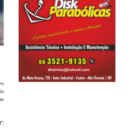
em
do
mo
”,