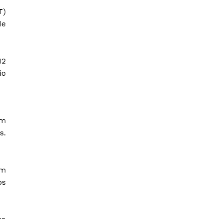
T)
de
12
io
um
s.
em
os