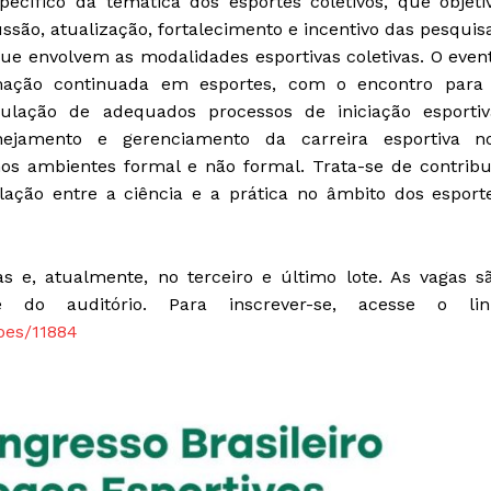
pecífico da temática dos esportes coletivos, que objeti
ão, atualização, fortalecimento e incentivo das pesquis
 que envolvem as modalidades esportivas coletivas. O even
mação continuada em esportes, com o encontro para
lação de adequados processos de iniciação esportiv
lanejamento e gerenciamento da carreira esportiva n
nos ambientes formal e não formal. Trata-se de contribu
lação entre a ciência e a prática no âmbito dos esport
s e, atualmente, no terceiro e último lote. As vagas s
do auditório. Para inscrever-se, acesse o lin
coes/11884