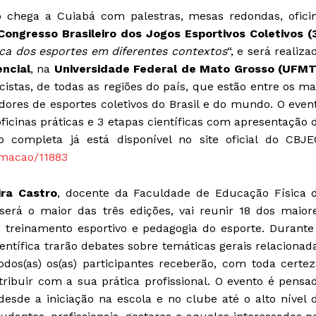
o chega a Cuiabá com palestras, mesas redondas, ofici
Congresso Brasileiro dos Jogos Esportivos Coletivos (
ica dos esportes em diferentes contextos
“, e será realiza
ncial
, na
Universidade Federal de Mato Grosso (UFMT
istas, de todas as regiões do país, que estão entre os ma
ores de esportes coletivos do Brasil e do mundo. O even
ficinas práticas e 3 etapas científicas com apresentação 
 completa já está disponível no site oficial do CBJE
amacao/11883
ira Castro
, docente da Faculdade de Educação Física 
erá o maior das três edições, vai reunir 18 dos maior
 treinamento esportivo e pedagogia do esporte. Durante
entífica trarão debates sobre temáticas gerais relacionad
odos(as) os(as) participantes receberão, com toda certez
ribuir com a sua prática profissional. O evento é pensa
esde a iniciação na escola e no clube até o alto nível 