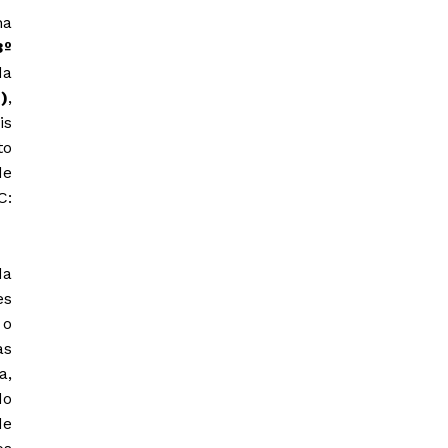
na
3º
da
)
,
is
to
de
C:
da
es
 o
as
a,
do
de