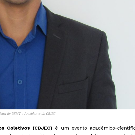
Física da UFMT e Presidente do CBJEC
os Coletivos (CBJEC)
é um evento acadêmico-científi