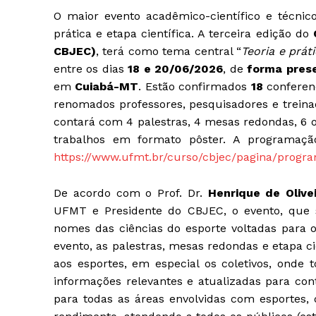
O maior evento acadêmico-científico e técnic
prática e etapa científica. A terceira edição do
CBJEC)
, terá como tema central “
Teoria e prát
entre os dias
18 e 20/06/2026
, de
forma prese
em
Cuiabá-MT
. Estão confirmados
18
conferenc
renomados professores, pesquisadores e treinad
contará com 4 palestras, 4 mesas redondas, 6 o
trabalhos em formato pôster. A programação
https://www.ufmt.br/curso/cbjec/pagina/progr
De acordo com o Prof. Dr.
Henrique de Olive
UFMT e Presidente do CBJEC, o evento, que s
nomes das ciências do esporte voltadas para o
evento, as palestras, mesas redondas e etapa ci
aos esportes, em especial os coletivos, onde t
informações relevantes e atualizadas para cont
para todas as áreas envolvidas com esportes, d