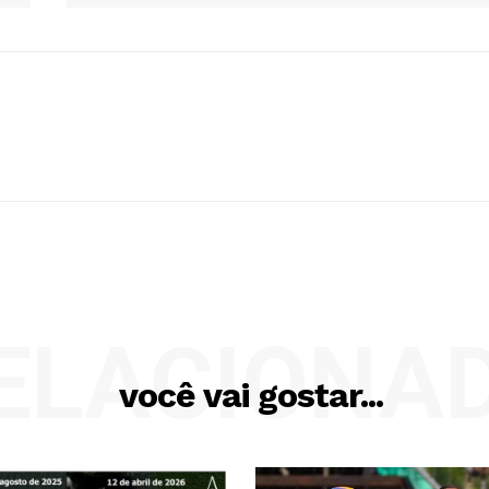
ELACIONA
você vai gostar...