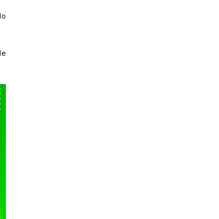
do
de