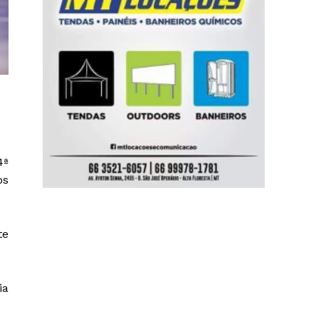
4ª
os
e
ia