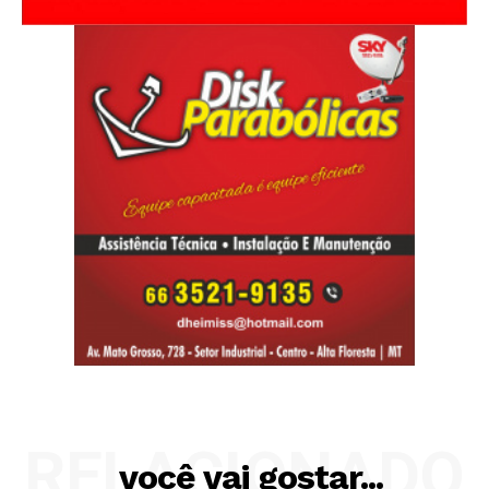
RELACIONADO
você vai gostar...