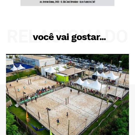
RELACIONADO
você vai gostar...