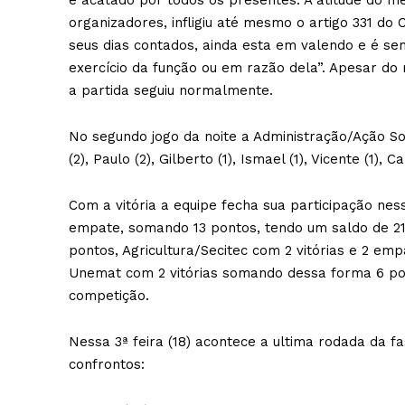
e acatado por todos os presentes. A atitude do m
organizadores, infligiu até mesmo o artigo 331 do
seus dias contados, ainda esta em valendo e é se
exercício da função ou em razão dela”. Apesar do 
a partida seguiu normalmente.
No segundo jogo da noite a Administração/Ação So
(2), Paulo (2), Gilberto (1), Ismael (1), Vicente (1), C
Com a vitória a equipe fecha sua participação nes
empate, somando 13 pontos, tendo um saldo de 21 g
pontos, Agricultura/Secitec com 2 vitórias e 2 e
Unemat com 2 vitórias somando dessa forma 6 pont
competição.
Nessa 3ª feira (18) acontece a ultima rodada da fa
confrontos: