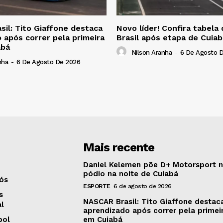
il: Tito Giaffone destaca
Novo líder! Confira tabel
 após correr pela primeira
Brasil após etapa de Cuiab
abá
Nilson Aranha
-
6 De Agosto 
nha
-
6 De Agosto De 2026
Mais recente
Daniel Kelemen põe D+ Motorsport 
pódio na noite de Cuiabá
ós
ESPORTE
6 de agosto de 2026
s
NASCAR Brasil: Tito Giaffone destac
al
aprendizado após correr pela primei
bol
em Cuiabá