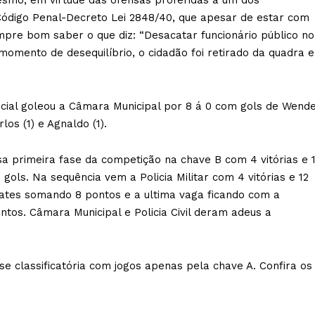
esmo, em virtude das ofensas proferidas a um dos
 Código Penal-Decreto Lei 2848/40, que apesar de estar com
mpre bom saber o que diz: “Desacatar funcionário público no
momento de desequilíbrio, o cidadão foi retirado da quadra e
cial goleou a Câmara Municipal por 8 á 0 com gols de Wend
arlos (1) e Agnaldo (1).
sa primeira fase da competição na chave B com 4 vitórias e 
ols. Na sequência vem a Policia Militar com 4 vitórias e 12
mpates somando 8 pontos e a ultima vaga ficando com a
os. Câmara Municipal e Policia Civil deram adeus a
se classificatória com jogos apenas pela chave A. Confira os