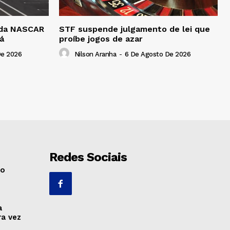
a da NASCAR
STF suspende julgamento de lei que
á
proíbe jogos de azar
De 2026
Nilson Aranha
-
6 De Agosto De 2026
Redes Sociais
no
a
ra vez