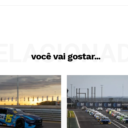
ELACIONA
você vai gostar...