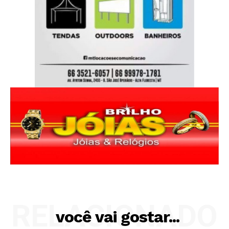
RELACIONADO
você vai gostar...