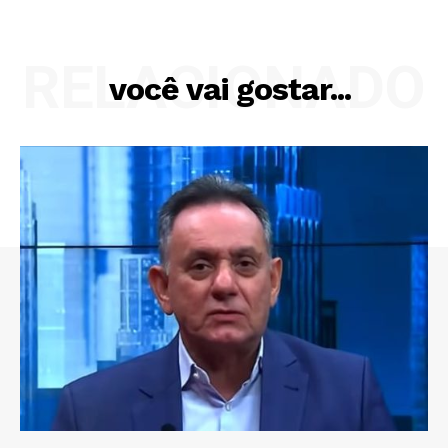
RELACIONADO
você vai gostar...