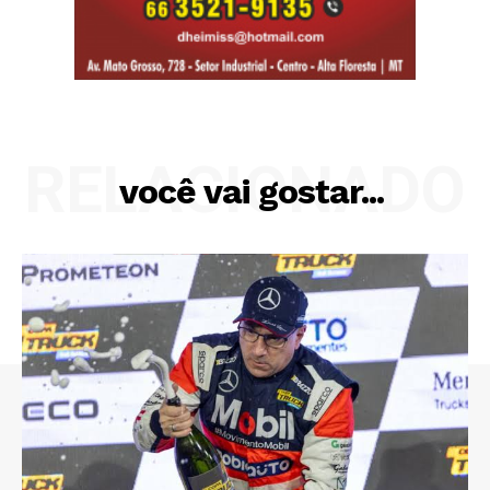
RELACIONADO
você vai gostar...