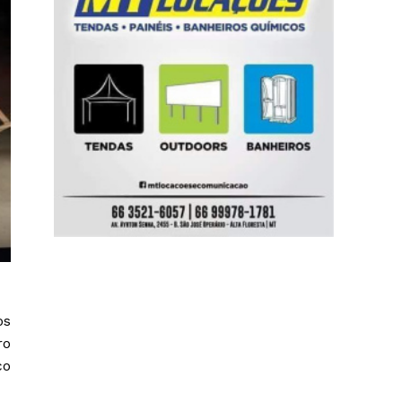
os
ro
ço