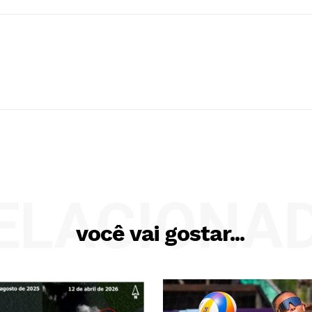
ELACIONA
você vai gostar...