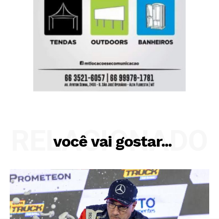
RELACIONADO
você vai gostar...