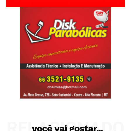
RELACIONADO
você vai gostar...