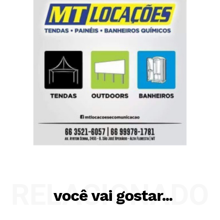
RELACIONADO
você vai gostar...