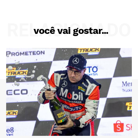
RELACIONADO
você vai gostar...