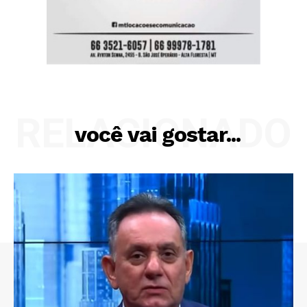
RELACIONADO
você vai gostar...