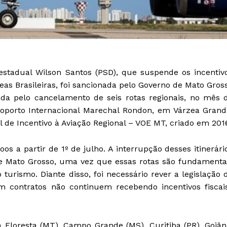
estadual Wilson Santos (PSD), que suspende os incentiv
eas Brasileiras, foi sancionada pelo Governo de Mato Gros
vada pelo cancelamento de seis rotas regionais, no mês 
roporto Internacional Marechal Rondon, em Várzea Grand
e Incentivo à Aviação Regional – VOE MT, criado em 201
s a partir de 1º de julho. A interrupção desses itinerári
 Mato Grosso, uma vez que essas rotas são fundamenta
 turismo. Diante disso, foi necessário rever a legislação 
ontratos não continuem recebendo incentivos fiscais
 Floresta (MT), Campo Grande (MS), Curitiba (PR), Goiân