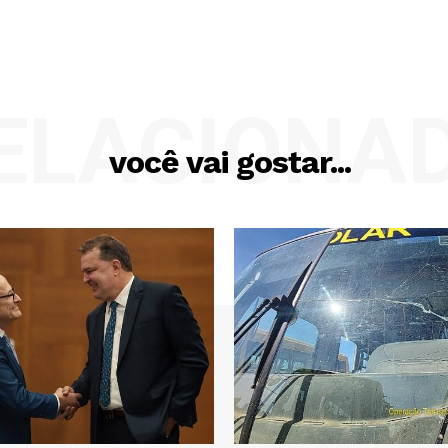
ELACIONA
você vai gostar...