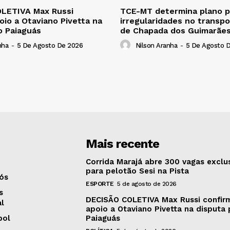
LETIVA Max Russi
TCE-MT determina plano pa
oio a Otaviano Pivetta na
irregularidades no transpo
o Paiaguás
de Chapada dos Guimarãe
nha
-
5 De Agosto De 2026
Nilson Aranha
-
5 De Agosto 
Mais recente
Corrida Marajá abre 300 vagas exclu
para pelotão Sesi na Pista
ós
ESPORTE
5 de agosto de 2026
s
DECISÃO COLETIVA Max Russi confir
al
apoio a Otaviano Pivetta na disputa 
bol
Paiaguás