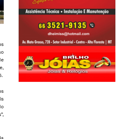
os
so
de
e,
6.
os
is
do
”,
ia