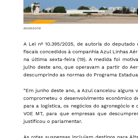
assessoria
A Lei nº 10.395/2025, de autoria do deputado 
fiscais concedidos à companhia Azul Linhas Aér
na última sexta-feira (19). A medida foi moti
julho deste ano, que operavam a partir do Ae
descumprindo as normas do Programa Estadual d
“Em junho deste ano, a Azul cancelou alguns voo
comprometeu o desenvolvimento econômico de
para a logística, os negócios do agronegócio e o
VOE MT, para que empresas que descumprem c
justificou o parlamentar.
As rotas suspensas incluíam destinos para Alta