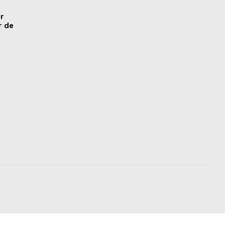
r
r de