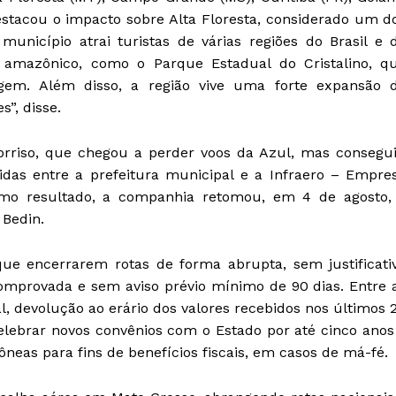
destacou o impacto sobre Alta Floresta, considerado um d
município atrai turistas de várias regiões do Brasil e 
a amazônico, como o Parque Estadual do Cristalino, q
agem. Além disso, a região vive uma forte expansão 
”, disse.
orriso, que chegou a perder voos da Azul, mas consegu
idas entre a prefeitura municipal e a Infraero – Empre
 Como resultado, a companhia retomou, em 4 de agosto,
 Bedin.
ue encerrarem rotas de forma abrupta, sem justificati
omprovada e sem aviso prévio mínimo de 90 dias. Entre 
al, devolução ao erário dos valores recebidos nos últimos 
lebrar novos convênios com o Estado por até cinco anos
neas para fins de benefícios fiscais, em casos de má-fé.