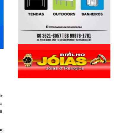
io
o,
e,
ho