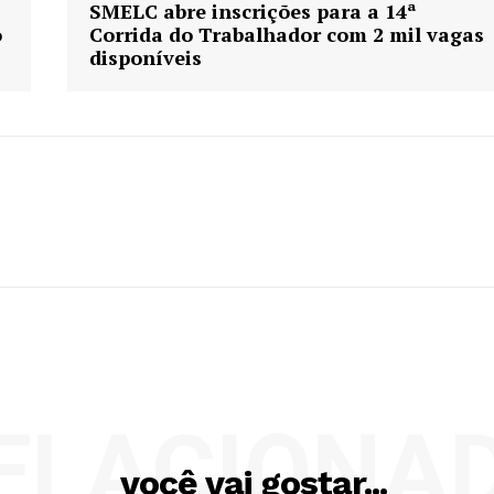
SMELC abre inscrições para a 14ª
o
Corrida do Trabalhador com 2 mil vagas
disponíveis
ELACIONA
você vai gostar...