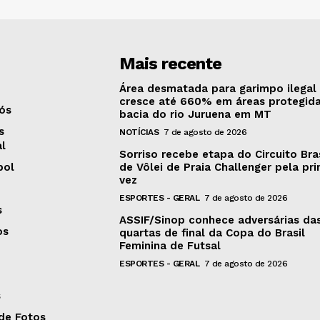
Mais recente
Área desmatada para garimpo ilegal
cresce até 660% em áreas protegid
ós
bacia do rio Juruena em MT
s
NOTÍCIAS
7 de agosto de 2026
al
Sorriso recebe etapa do Circuito Bras
bol
de Vôlei de Praia Challenger pela pri
vez
ESPORTES - GERAL
7 de agosto de 2026
s
ASSIF/Sinop conhece adversárias da
os
quartas de final da Copa do Brasil
Feminina de Futsal
ESPORTES - GERAL
7 de agosto de 2026
s
 de Fotos