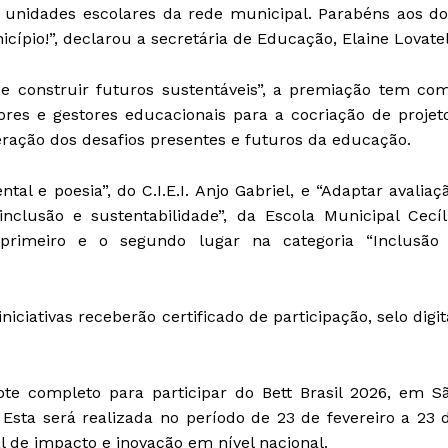
 unidades escolares da rede municipal. Parabéns aos do
pio!”, declarou a secretária de Educação, Elaine Lovatel
e construir futuros sustentáveis”, a premiação tem co
sores e gestores educacionais para a cocriação de projet
ração dos desafios presentes e futuros da educação.
tal e poesia”, do C.I.E.I. Anjo Gabriel, e “Adaptar avaliaç
clusão e sustentabilidade”, da Escola Municipal Cecíl
 primeiro e o segundo lugar na categoria “Inclusão
ciativas receberão certificado de participação, selo digit
te completo para participar do Bett Brasil 2026, em S
Esta será realizada no período de 23 de fevereiro a 23 
l de impacto e inovação em nível nacional.