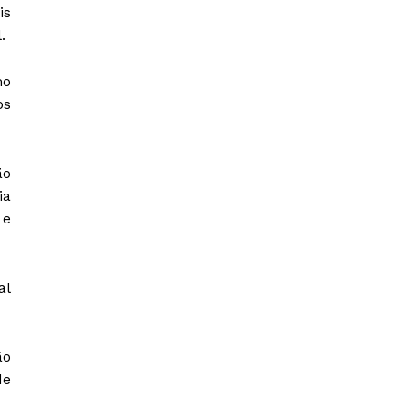
is
.
mo
os
ão
ia
 e
al
ão
de