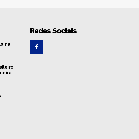
Redes Sociais
as na
ileiro
meira
s