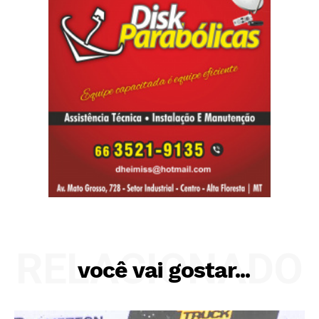
RELACIONADO
você vai gostar...