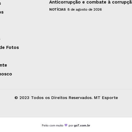
Anticorrupção e combate à corrupç
s
NOTÍCIAS
8 de agosto de 2026
os
s
 de Fotos
nte
nosco
© 2023 Todos os Direitos Reservados. MT Esporte
Feito com muito
por
go7.com.br