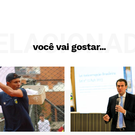
ELACIONA
você vai gostar...