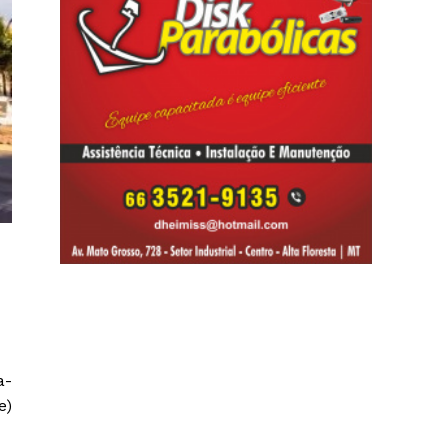
a-
e)