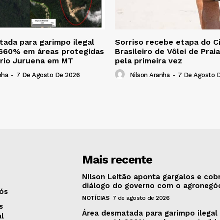
ada para garimpo ilegal
Sorriso recebe etapa do Ci
 660% em áreas protegidas
Brasileiro de Vôlei de Prai
 rio Juruena em MT
pela primeira vez
nha
-
7 De Agosto De 2026
Nilson Aranha
-
7 De Agosto 
Mais recente
Nilson Leitão aponta gargalos e cob
diálogo do governo com o agronegó
ós
NOTÍCIAS
7 de agosto de 2026
s
Área desmatada para garimpo ilegal
al