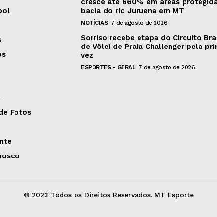
cresce até 660% em áreas protegid
bol
bacia do rio Juruena em MT
NOTÍCIAS
7 de agosto de 2026
Sorriso recebe etapa do Circuito Bras
s
de Vôlei de Praia Challenger pela pri
os
vez
ESPORTES - GERAL
7 de agosto de 2026
s
 de Fotos
nte
nosco
© 2023 Todos os Direitos Reservados. MT Esporte