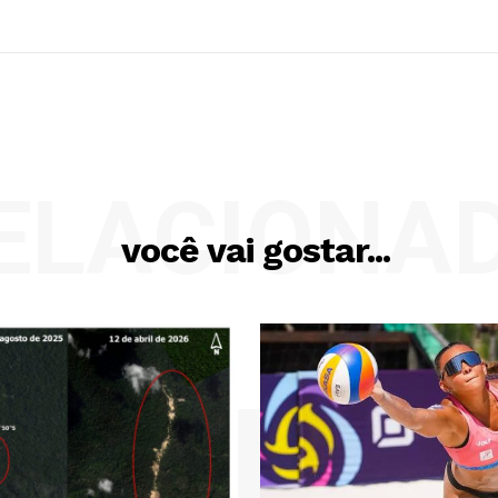
ELACIONA
você vai gostar...