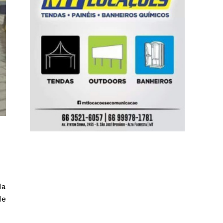
da
de