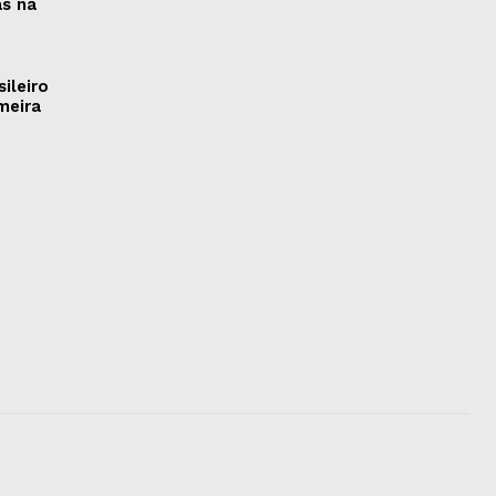
as na
ileiro
meira