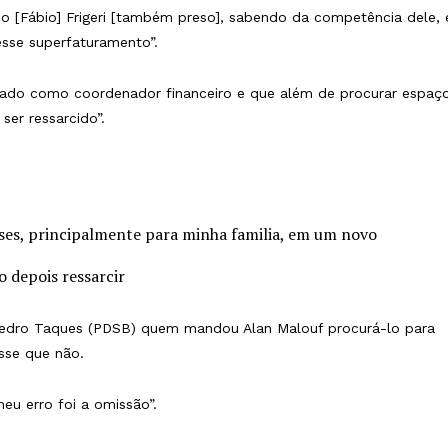
o [Fábio] Frigeri [também preso], sabendo da competência dele, 
vesse superfaturamento”.
atuado como coordenador financeiro e que além de procurar espaç
 ser ressarcido”.
ses, principalmente para minha familia, em um novo
o depois ressarcir
 Pedro Taques (PDSB) quem mandou Alan Malouf procurá-lo para
sse que não.
meu erro foi a omissão”.